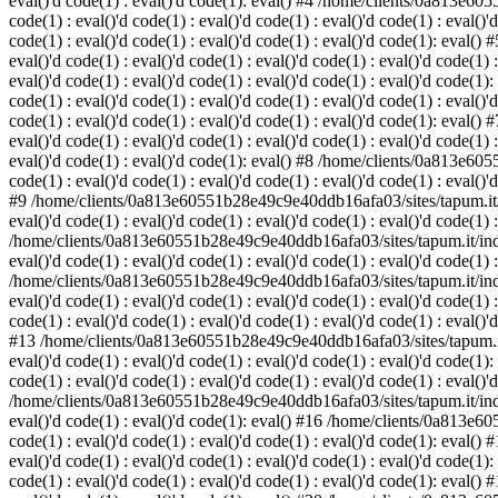
eval()'d code(1) : eval()'d code(1): eval() #4 /home/clients/0a813e6055
code(1) : eval()'d code(1) : eval()'d code(1) : eval()'d code(1) : eval()'d
code(1) : eval()'d code(1) : eval()'d code(1) : eval()'d code(1): eval(
eval()'d code(1) : eval()'d code(1) : eval()'d code(1) : eval()'d code(1) :
eval()'d code(1) : eval()'d code(1) : eval()'d code(1) : eval()'d code(
code(1) : eval()'d code(1) : eval()'d code(1) : eval()'d code(1) : eval()'d
code(1) : eval()'d code(1) : eval()'d code(1) : eval()'d code(1): eval(
eval()'d code(1) : eval()'d code(1) : eval()'d code(1) : eval()'d code(1) :
eval()'d code(1) : eval()'d code(1): eval() #8 /home/clients/0a813e6055
code(1) : eval()'d code(1) : eval()'d code(1) : eval()'d code(1) : eval()'d
#9 /home/clients/0a813e60551b28e49c9e40ddb16afa03/sites/tapum.it/index.
eval()'d code(1) : eval()'d code(1) : eval()'d code(1) : eval()'d code(1) 
/home/clients/0a813e60551b28e49c9e40ddb16afa03/sites/tapum.it/index.php
eval()'d code(1) : eval()'d code(1) : eval()'d code(1) : eval()'d code(1) 
/home/clients/0a813e60551b28e49c9e40ddb16afa03/sites/tapum.it/index.php
eval()'d code(1) : eval()'d code(1) : eval()'d code(1) : eval()'d code(
code(1) : eval()'d code(1) : eval()'d code(1) : eval()'d code(1) : eval()'d
#13 /home/clients/0a813e60551b28e49c9e40ddb16afa03/sites/tapum.it/index
eval()'d code(1) : eval()'d code(1) : eval()'d code(1) : eval()'d code(
code(1) : eval()'d code(1) : eval()'d code(1) : eval()'d code(1) : eval()'
/home/clients/0a813e60551b28e49c9e40ddb16afa03/sites/tapum.it/index.php
eval()'d code(1) : eval()'d code(1): eval() #16 /home/clients/0a813e605
code(1) : eval()'d code(1) : eval()'d code(1) : eval()'d code(1): eval
eval()'d code(1) : eval()'d code(1) : eval()'d code(1) : eval()'d code(
code(1) : eval()'d code(1) : eval()'d code(1) : eval()'d code(1): eval