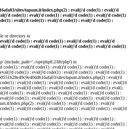
a03/sites/tapum.it/index.php(2) : eval()'d code(1) : eval()'d
val()'d code(1) : eval()'d code(1) : eval()'d code(1) : eval()'d code(1)
ode(1) : eval()'d code(1) : eval()'d code(1) : eval()'d code(1) :
e or directory in
l()'d code(1) : eval()'d code(1) : eval()'d code(1) : eval()'d
val()'d code(1) : eval()'d code(1) : eval()'d code(1) : eval()'d code(1)
(include_path='.:/opt/php8.2/lib/php') in
code(1) : eval()'d code(1) : eval()'d code(1) : eval()'d code(1) :
 eval()'d code(1) : eval()'d code(1) : eval()'d code(1) : eval()'d code(1) :
813e60551b28e49c9e40ddb16afa03/sites/tapum.it/index.php(2) : eval()'d
 code(1) : eval()'d code(1) : eval()'d code(1) : eval()'d code(1) : eval()'d
 code(1) : eval()'d code(1) : eval()'d code(1) : eval()'d code(1): eval()
'd code(1) : eval()'d code(1) : eval()'d code(1) : eval()'d code(1) :
 eval()'d code(1) : eval()'d code(1) : eval()'d code(1) : eval()'d code(1) :
.it/index.php(2) : eval()'d code(1) : eval()'d code(1) : eval()'d
 code(1) : eval()'d code(1) : eval()'d code(1) : eval()'d code(1) : eval()'d
3
code(1) : eval()'d code(1) : eval()'d code(1) : eval()'d code(1) :
 eval()'d code(1) : eval()'d code(1) : eval()'d code(1) : eval()'d code(1) :