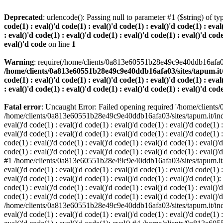
Deprecated
: urlencode(): Passing null to parameter #1 ($string) of ty
code(1) : eval()'d code(1) : eval()'d code(1) : eval()'d code(1) : eval
: eval()'d code(1) : eval()'d code(1) : eval()'d code(1) : eval()'d code
eval()'d code
on line
1
Warning
: require(/home/clients/0a813e60551b28e49c9e40ddb16afa03/s
/home/clients/0a813e60551b28e49c9e40ddb16afa03/sites/tapum.it/index.
code(1) : eval()'d code(1) : eval()'d code(1) : eval()'d code(1) : eval
: eval()'d code(1) : eval()'d code(1) : eval()'d code(1) : eval()'d cod
Fatal error
: Uncaught Error: Failed opening required '/home/clients
/home/clients/0a813e60551b28e49c9e40ddb16afa03/sites/tapum.it/index.php
eval()'d code(1) : eval()'d code(1) : eval()'d code(1) : eval()'d code(1) :
eval()'d code(1) : eval()'d code(1) : eval()'d code(1) : eval()'d code(
code(1) : eval()'d code(1) : eval()'d code(1) : eval()'d code(1) : eval()'d
code(1) : eval()'d code(1) : eval()'d code(1) : eval()'d code(1) : eval()'d
#1 /home/clients/0a813e60551b28e49c9e40ddb16afa03/sites/tapum.it/index.
eval()'d code(1) : eval()'d code(1) : eval()'d code(1) : eval()'d code(1) :
eval()'d code(1) : eval()'d code(1) : eval()'d code(1) : eval()'d code(
code(1) : eval()'d code(1) : eval()'d code(1) : eval()'d code(1) : eval()'d
code(1) : eval()'d code(1) : eval()'d code(1) : eval()'d code(1) : eval()'
/home/clients/0a813e60551b28e49c9e40ddb16afa03/sites/tapum.it/index.php
eval()'d code(1) : eval()'d code(1) : eval()'d code(1) : eval()'d code(1) :