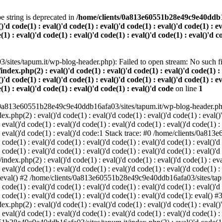
pe string is deprecated in
/home/clients/0a813e60551b28e49c9e40ddb16af
()'d code(1) : eval()'d code(1) : eval()'d code(1) : eval()'d code(1) : e
(1) : eval()'d code(1) : eval()'d code(1) : eval()'d code(1) : eval()'d c
ites/tapum.it/wp-blog-header.php): Failed to open stream: No such fil
php(2) : eval()'d code(1) : eval()'d code(1) : eval()'d code(1) : eva
()'d code(1) : eval()'d code(1) : eval()'d code(1) : eval()'d code(1) : e
e(1) : eval()'d code(1) : eval()'d code(1) : eval()'d code
on line
1
/0a813e60551b28e49c9e40ddb16afa03/sites/tapum.it/wp-blog-header.php' 
(2) : eval()'d code(1) : eval()'d code(1) : eval()'d code(1) : eval()'d 
 eval()'d code(1) : eval()'d code(1) : eval()'d code(1) : eval()'d code(1) :
1) : eval()'d code(1) : eval()'d code:1 Stack trace: #0 /home/clients/0a
 code(1) : eval()'d code(1) : eval()'d code(1) : eval()'d code(1) : eval()'d
 code(1) : eval()'d code(1) : eval()'d code(1) : eval()'d code(1) : eval()'d
php(2) : eval()'d code(1) : eval()'d code(1) : eval()'d code(1) : eval()
 eval()'d code(1) : eval()'d code(1) : eval()'d code(1) : eval()'d code(1) :
1): eval() #2 /home/clients/0a813e60551b28e49c9e40ddb16afa03/sites/tapum
 code(1) : eval()'d code(1) : eval()'d code(1) : eval()'d code(1) : eval()'d
d code(1) : eval()'d code(1) : eval()'d code(1) : eval()'d code(1): eval() #
(2) : eval()'d code(1) : eval()'d code(1) : eval()'d code(1) : eval()'d 
 eval()'d code(1) : eval()'d code(1) : eval()'d code(1) : eval()'d code(1) :