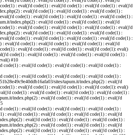
eval()'d code(1) : eval()'d code(1) : eval()'d code(1) : eval()'d
 code(1) : eval()'d code(1) : eval()'d code(1) : eval()'d code(1) : eval()'d
.php(2) : eval()'d code(1) : eval()'d code(1) : eval()'d code(1) :
 eval()'d code(1) : eval()'d code(1) : eval()'d code(1) : eval()'d code(1) :
.it/index.php(2) : eval()'d code(1) : eval()'d code(1) : eval()'d
 code(1) : eval()'d code(1) : eval()'d code(1) : eval()'d code(1) : eval()'d
.php(2) : eval()'d code(1) : eval()'d code(1) : eval()'d code(1) :
 eval()'d code(1) : eval()'d code(1) : eval()'d code(1) : eval()'d code(1) :
eval()'d code(1) : eval()'d code(1) : eval()'d code(1) : eval()'d
 code(1) : eval()'d code(1) : eval()'d code(1) : eval()'d code(1): eval()
'd code(1) : eval()'d code(1) : eval()'d code(1) : eval()'d code(1) :
 eval() #10
code(1) : eval()'d code(1) : eval()'d code(1) : eval()'d code(1) :
code(1) : eval()'d code(1) : eval()'d code(1) : eval()'d code(1) :
e60551b28e49c9e40ddb16afa03/sites/tapum.it/index.php(2) : eval()'d
 code(1) : eval()'d code(1) : eval()'d code(1) : eval()'d code(1): eval()
)'d code(1) : eval()'d code(1) : eval()'d code(1) : eval()'d code(1) :
m.it/index.php(2) : eval()'d code(1) : eval()'d code(1) : eval()'d
15
code(1) : eval()'d code(1) : eval()'d code(1) : eval()'d code(1) :
 eval()'d code(1) : eval()'d code(1) : eval()'d code(1) : eval()'d
x.php(2) : eval()'d code(1) : eval()'d code(1) : eval()'d code(1) :
m.it/index.php(2) : eval()'d code(1) : eval()'d code(1) : eval()'d
x.php(2) : eval()'d code(1) : eval()'d code(1) : eval()'d code(1) :