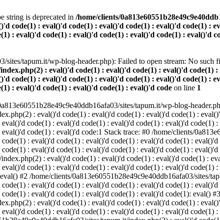
pe string is deprecated in
/home/clients/0a813e60551b28e49c9e40ddb16af
()'d code(1) : eval()'d code(1) : eval()'d code(1) : eval()'d code(1) : e
(1) : eval()'d code(1) : eval()'d code(1) : eval()'d code(1) : eval()'d c
ites/tapum.it/wp-blog-header.php): Failed to open stream: No such fil
php(2) : eval()'d code(1) : eval()'d code(1) : eval()'d code(1) : eva
()'d code(1) : eval()'d code(1) : eval()'d code(1) : eval()'d code(1) : e
e(1) : eval()'d code(1) : eval()'d code(1) : eval()'d code
on line
1
/0a813e60551b28e49c9e40ddb16afa03/sites/tapum.it/wp-blog-header.php' 
(2) : eval()'d code(1) : eval()'d code(1) : eval()'d code(1) : eval()'d 
 eval()'d code(1) : eval()'d code(1) : eval()'d code(1) : eval()'d code(1) :
1) : eval()'d code(1) : eval()'d code:1 Stack trace: #0 /home/clients/0a
 code(1) : eval()'d code(1) : eval()'d code(1) : eval()'d code(1) : eval()'d
 code(1) : eval()'d code(1) : eval()'d code(1) : eval()'d code(1) : eval()'d
php(2) : eval()'d code(1) : eval()'d code(1) : eval()'d code(1) : eval()
 eval()'d code(1) : eval()'d code(1) : eval()'d code(1) : eval()'d code(1) :
1): eval() #2 /home/clients/0a813e60551b28e49c9e40ddb16afa03/sites/tapum
 code(1) : eval()'d code(1) : eval()'d code(1) : eval()'d code(1) : eval()'d
d code(1) : eval()'d code(1) : eval()'d code(1) : eval()'d code(1): eval() #
(2) : eval()'d code(1) : eval()'d code(1) : eval()'d code(1) : eval()'d 
 eval()'d code(1) : eval()'d code(1) : eval()'d code(1) : eval()'d code(1) :