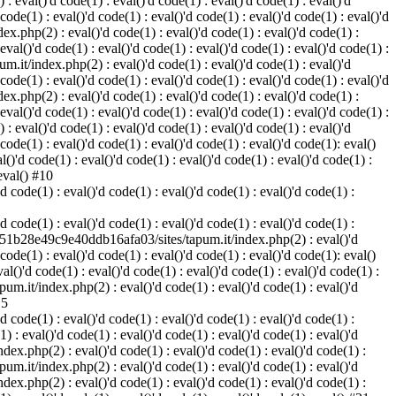
eval()'d code(1) : eval()'d code(1) : eval()'d code(1) : eval()'d
 code(1) : eval()'d code(1) : eval()'d code(1) : eval()'d code(1) : eval()'d
.php(2) : eval()'d code(1) : eval()'d code(1) : eval()'d code(1) :
 eval()'d code(1) : eval()'d code(1) : eval()'d code(1) : eval()'d code(1) :
.it/index.php(2) : eval()'d code(1) : eval()'d code(1) : eval()'d
 code(1) : eval()'d code(1) : eval()'d code(1) : eval()'d code(1) : eval()'d
.php(2) : eval()'d code(1) : eval()'d code(1) : eval()'d code(1) :
 eval()'d code(1) : eval()'d code(1) : eval()'d code(1) : eval()'d code(1) :
eval()'d code(1) : eval()'d code(1) : eval()'d code(1) : eval()'d
 code(1) : eval()'d code(1) : eval()'d code(1) : eval()'d code(1): eval()
'd code(1) : eval()'d code(1) : eval()'d code(1) : eval()'d code(1) :
 eval() #10
code(1) : eval()'d code(1) : eval()'d code(1) : eval()'d code(1) :
code(1) : eval()'d code(1) : eval()'d code(1) : eval()'d code(1) :
e60551b28e49c9e40ddb16afa03/sites/tapum.it/index.php(2) : eval()'d
 code(1) : eval()'d code(1) : eval()'d code(1) : eval()'d code(1): eval()
)'d code(1) : eval()'d code(1) : eval()'d code(1) : eval()'d code(1) :
m.it/index.php(2) : eval()'d code(1) : eval()'d code(1) : eval()'d
15
code(1) : eval()'d code(1) : eval()'d code(1) : eval()'d code(1) :
 eval()'d code(1) : eval()'d code(1) : eval()'d code(1) : eval()'d
x.php(2) : eval()'d code(1) : eval()'d code(1) : eval()'d code(1) :
m.it/index.php(2) : eval()'d code(1) : eval()'d code(1) : eval()'d
x.php(2) : eval()'d code(1) : eval()'d code(1) : eval()'d code(1) :