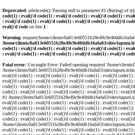
Deprecated
: urlencode(): Passing null to parameter #1 ($string) of ty
code(1) : eval()'d code(1) : eval()'d code(1) : eval()'d code(1) : eval
: eval()'d code(1) : eval()'d code(1) : eval()'d code(1) : eval()'d code
eval()'d code
on line
1
Warning
: require(/home/clients/0a813e60551b28e49c9e40ddb16afa03/s
/home/clients/0a813e60551b28e49c9e40ddb16afa03/sites/tapum.it/index.
code(1) : eval()'d code(1) : eval()'d code(1) : eval()'d code(1) : eval
: eval()'d code(1) : eval()'d code(1) : eval()'d code(1) : eval()'d cod
Fatal error
: Uncaught Error: Failed opening required '/home/clients
/home/clients/0a813e60551b28e49c9e40ddb16afa03/sites/tapum.it/index.php
eval()'d code(1) : eval()'d code(1) : eval()'d code(1) : eval()'d code(1) :
eval()'d code(1) : eval()'d code(1) : eval()'d code(1) : eval()'d code(
code(1) : eval()'d code(1) : eval()'d code(1) : eval()'d code(1) : eval()'d
code(1) : eval()'d code(1) : eval()'d code(1) : eval()'d code(1) : eval()'d
#1 /home/clients/0a813e60551b28e49c9e40ddb16afa03/sites/tapum.it/index.
eval()'d code(1) : eval()'d code(1) : eval()'d code(1) : eval()'d code(1) :
eval()'d code(1) : eval()'d code(1) : eval()'d code(1) : eval()'d code(
code(1) : eval()'d code(1) : eval()'d code(1) : eval()'d code(1) : eval()'d
code(1) : eval()'d code(1) : eval()'d code(1) : eval()'d code(1) : eval()'
/home/clients/0a813e60551b28e49c9e40ddb16afa03/sites/tapum.it/index.php
eval()'d code(1) : eval()'d code(1) : eval()'d code(1) : eval()'d code(1) :