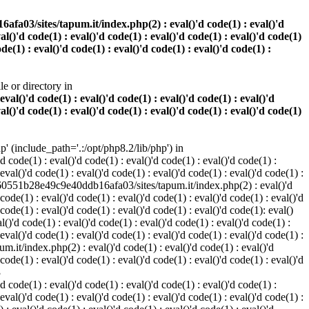
a03/sites/tapum.it/index.php(2) : eval()'d code(1) : eval()'d
val()'d code(1) : eval()'d code(1) : eval()'d code(1) : eval()'d code(1)
ode(1) : eval()'d code(1) : eval()'d code(1) : eval()'d code(1) :
e or directory in
l()'d code(1) : eval()'d code(1) : eval()'d code(1) : eval()'d
val()'d code(1) : eval()'d code(1) : eval()'d code(1) : eval()'d code(1)
(include_path='.:/opt/php8.2/lib/php') in
code(1) : eval()'d code(1) : eval()'d code(1) : eval()'d code(1) :
 eval()'d code(1) : eval()'d code(1) : eval()'d code(1) : eval()'d code(1) :
813e60551b28e49c9e40ddb16afa03/sites/tapum.it/index.php(2) : eval()'d
 code(1) : eval()'d code(1) : eval()'d code(1) : eval()'d code(1) : eval()'d
 code(1) : eval()'d code(1) : eval()'d code(1) : eval()'d code(1): eval()
'd code(1) : eval()'d code(1) : eval()'d code(1) : eval()'d code(1) :
 eval()'d code(1) : eval()'d code(1) : eval()'d code(1) : eval()'d code(1) :
.it/index.php(2) : eval()'d code(1) : eval()'d code(1) : eval()'d
 code(1) : eval()'d code(1) : eval()'d code(1) : eval()'d code(1) : eval()'d
3
code(1) : eval()'d code(1) : eval()'d code(1) : eval()'d code(1) :
 eval()'d code(1) : eval()'d code(1) : eval()'d code(1) : eval()'d code(1) :