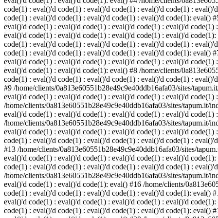
eval()'d code(1) : eval()'d code(1): eval() #4 /home/clients/0a813e6055
code(1) : eval()'d code(1) : eval()'d code(1) : eval()'d code(1) : eval()'d
code(1) : eval()'d code(1) : eval()'d code(1) : eval()'d code(1): eval(
eval()'d code(1) : eval()'d code(1) : eval()'d code(1) : eval()'d code(1) :
eval()'d code(1) : eval()'d code(1) : eval()'d code(1) : eval()'d code(
code(1) : eval()'d code(1) : eval()'d code(1) : eval()'d code(1) : eval()'d
code(1) : eval()'d code(1) : eval()'d code(1) : eval()'d code(1): eval(
eval()'d code(1) : eval()'d code(1) : eval()'d code(1) : eval()'d code(1) :
eval()'d code(1) : eval()'d code(1): eval() #8 /home/clients/0a813e6055
code(1) : eval()'d code(1) : eval()'d code(1) : eval()'d code(1) : eval()'d
#9 /home/clients/0a813e60551b28e49c9e40ddb16afa03/sites/tapum.it/index.
eval()'d code(1) : eval()'d code(1) : eval()'d code(1) : eval()'d code(1) 
/home/clients/0a813e60551b28e49c9e40ddb16afa03/sites/tapum.it/index.php
eval()'d code(1) : eval()'d code(1) : eval()'d code(1) : eval()'d code(1) 
/home/clients/0a813e60551b28e49c9e40ddb16afa03/sites/tapum.it/index.php
eval()'d code(1) : eval()'d code(1) : eval()'d code(1) : eval()'d code(
code(1) : eval()'d code(1) : eval()'d code(1) : eval()'d code(1) : eval()'d
#13 /home/clients/0a813e60551b28e49c9e40ddb16afa03/sites/tapum.it/index
eval()'d code(1) : eval()'d code(1) : eval()'d code(1) : eval()'d code(
code(1) : eval()'d code(1) : eval()'d code(1) : eval()'d code(1) : eval()'
/home/clients/0a813e60551b28e49c9e40ddb16afa03/sites/tapum.it/index.php
eval()'d code(1) : eval()'d code(1): eval() #16 /home/clients/0a813e605
code(1) : eval()'d code(1) : eval()'d code(1) : eval()'d code(1): eval
eval()'d code(1) : eval()'d code(1) : eval()'d code(1) : eval()'d code(
code(1) : eval()'d code(1) : eval()'d code(1) : eval()'d code(1): eval